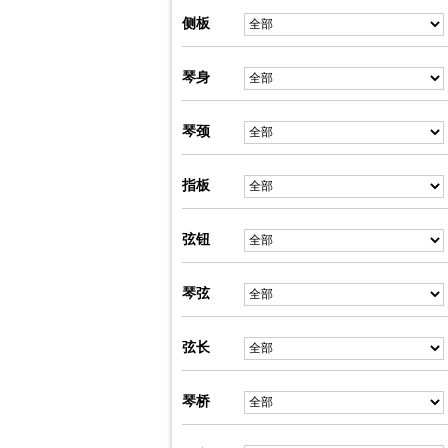
侧板
琴身
琴颈
指板
弦钮
琴弦
弦长
琴桥