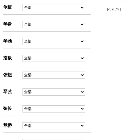
侧板
F-E251
琴身
琴颈
指板
弦钮
琴弦
弦长
琴桥