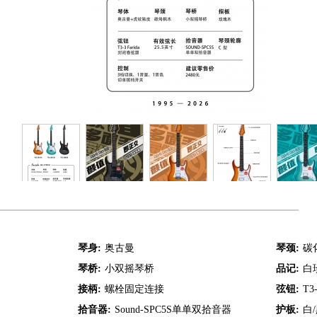
琴身:
奥古曼
琴颈:
碳
琴桥:
小双摇琴桥
品记:
白
接柄:
螺栓固定连接
弦钮:
T3
拾音器:
Sound-SPC5S单单双拾音器
护板:
白